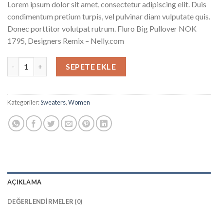
Lorem ipsum dolor sit amet, consectetur adipiscing elit. Duis
condimentum pretium turpis, vel pulvinar diam vulputate quis.
Donec porttitor volutpat rutrum. Fluro Big Pullover NOK
1795, Designers Remix – Nelly.com
Fluro Big Pullover Designers Remix adet
SEPETE EKLE
Kategoriler:
Sweaters
,
Women
AÇIKLAMA
DEĞERLENDIRMELER (0)