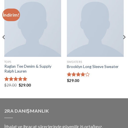
İndirim!
TOPS
SWEATERS
Raglan Tee Denim & Supply
Brooklyn Long Sleeve Sweater
Ralph Lauren
$
29.00
5
Orijinal
Şu
$
29.00
$
29.00
üzerinden
5 üzerinden
fiyat:
andaki
4.00
oy
5.00
oy
$29.00.
fiyat:
aldı
aldı
$29.00.
2RA DANIŞMANLIK
İthalat ve ihracat süreçlerinde güvenilir iş ortağınız.