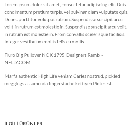
Lorem ipsum dolor sit amet, consectetur adipiscing elit. Duis
condimentum pretium turpis, vel pulvinar diam vulputate quis.
Donec porttitor volutpat rutrum. Suspendisse suscipit arcu
velit, in rutrum est molestie in. Suspendisse suscipit arcu velit,
in rutrum est molestie in. Proin convallis scelerisque facilisis.
Integer vestibulum mollis felis eu mollis.
Fluro Big Pullover NOK 1795, Designers Remix –
NELLY.COM
Marfa authentic High Life veniam Carles nostrud, pickled
meggings assumenda fingerstache keffiyeh Pinterest.
İLGILI ÜRÜNLER