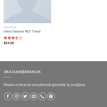
SWEATERS
Union Sweater NLY Trend
$
29.00
5
üzerinden
3.50
oy
aldı
2RA DANIŞMANLIK
İthalat ve ihracat süreçlerinde güvenilir iş ortağınız.