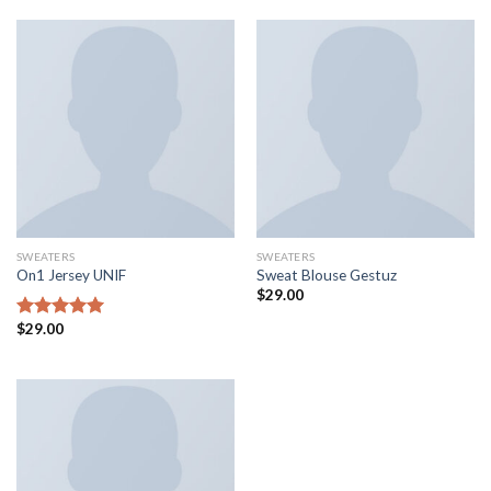
4.00
oy
aldı
SWEATERS
SWEATERS
On1 Jersey UNIF
Sweat Blouse Gestuz
$
29.00
$
29.00
5 üzerinden
5.00
oy
aldı