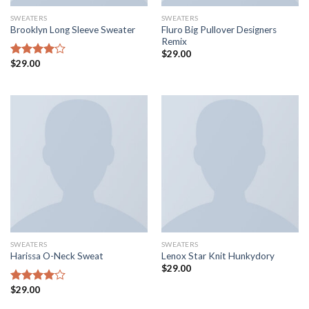
SWEATERS
SWEATERS
Fluro Big Pullover Designers
Brooklyn Long Sleeve Sweater
Remix
$
29.00
$
29.00
5
üzerinden
4.00
oy
aldı
SWEATERS
SWEATERS
Harissa O-Neck Sweat
Lenox Star Knit Hunkydory
$
29.00
$
29.00
5
üzerinden