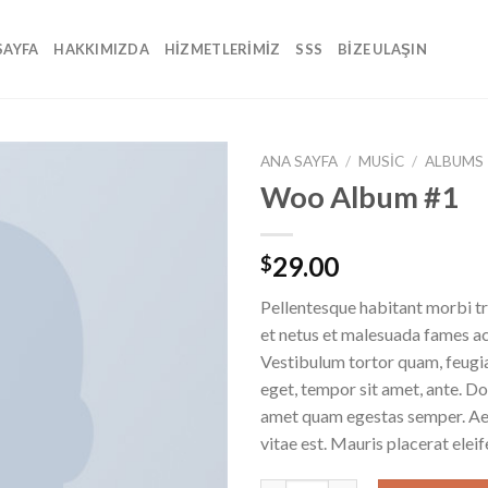
SAYFA
HAKKIMIZDA
HİZMETLERİMİZ
SSS
BİZE ULAŞIN
ANA SAYFA
/
MUSIC
/
ALBUMS
Woo Album #1
29.00
$
Pellentesque habitant morbi tr
et netus et malesuada fames ac
Vestibulum tortor quam, feugiat
eget, tempor sit amet, ante. Do
amet quam egestas semper. Aen
vitae est. Mauris placerat eleif