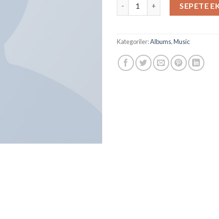
Woo Album #1 adet
SEPETE E
Kategoriler:
Albums
,
Music