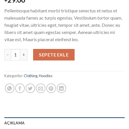
puanına
dayanarak
Pellentesque habitant morbi tristique senectus et netus et
5
üzerinden
malesuada fames ac turpis egestas. Vestibulum tortor quam,
4.00
feugiat vitae, ultricies eget, tempor sit amet, ante. Donec eu
puan aldı
libero sit amet quam egestas semper. Aenean ultricies mi
vitae est. Mauris placerat eleifend leo.
Ninja Silhouette adet
SEPETE EKLE
Kategoriler:
Clothing
,
Hoodies
AÇIKLAMA