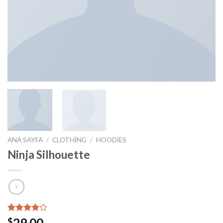
ANA SAYFA
/
CLOTHING
/
HOODIES
Ninja Silhouette
5
müşteri
29.00
$