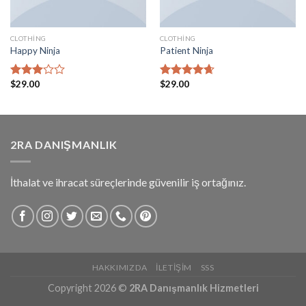
CLOTHING
CLOTHING
Happy Ninja
Patient Ninja
$
29.00
$
29.00
5
5
üzerinden
üzerinden
3.00
4.67
oy
oy aldı
aldı
2RA DANIŞMANLIK
İthalat ve ihracat süreçlerinde güvenilir iş ortağınız.
HAKKIMIZDA
İLETIŞIM
SSS
Copyright 2026 ©
2RA Danışmanlık Hizmetleri