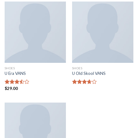
aldı
SHOES
SHOES
U Era VANS
U Old Skool VANS
$
29.00
5
5
üzerinden
üzerinden
3.50
oy
3.67
oy
aldı
aldı