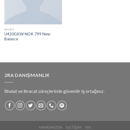
SHOES
U420GKW NOK 799 New
Balance
2RA DANIŞMANLIK
İthalat ve ihracat süreçlerinde güvenilir iş ortağınız.
HAKKIMIZDA
İLETIŞIM
SSS