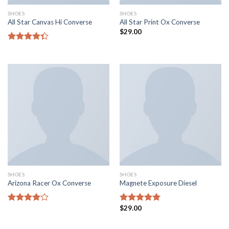
SHOES
SHOES
All Star Canvas Hi Converse
All Star Print Ox Converse
$
29.00
5
üzerinden
4.33
oy
aldı
SHOES
SHOES
Arizona Racer Ox Converse
Magnete Exposure Diesel
$
29.00
5
5 üzerinden
üzerinden
5.00
oy
4.00
oy
aldı